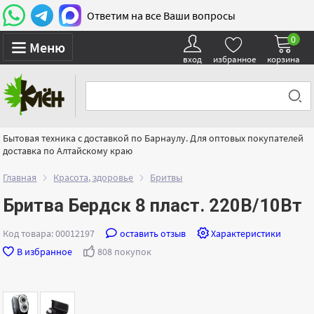
Ответим на все Ваши вопросы
0
Меню
вход
избранное
корзина
Бытовая техника с доставкой по Барнаулу. Для оптовых покупателей
доставка по Алтайскому краю
Главная
Красота, здоровье
Бритвы
Бритва Бердск 8 пласт. 220В/10Вт
Код товара: 00012197
оставить отзыв
Характеристики
В избранное
808 покупок