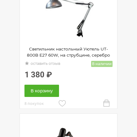
Светильник настольный Уютель UT-
800B E27 60W, на струбцине, серебро
grade
В наличии
оставить отзыв
1 380
₽
В корзину
8 покупок