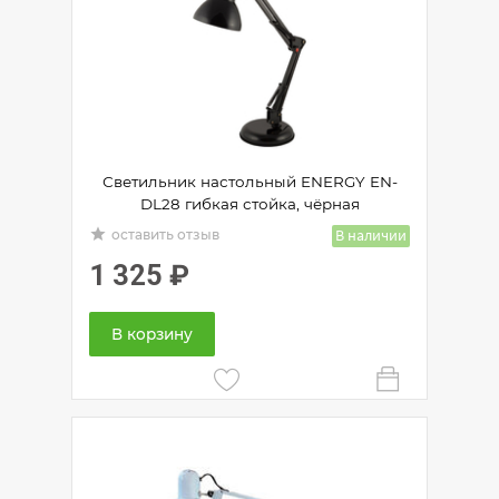
Светильник настольный ENERGY EN-
DL28 гибкая стойка, чёрная
grade
В наличии
оставить отзыв
1 325
₽
В корзину