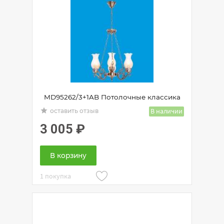
MD95262/3+1AB Потолочные классика
grade
В наличии
оставить отзыв
3 005
₽
В корзину
1 покупка