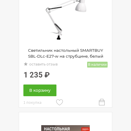
Светильник настольный SMARTBUY
SBL-DLc-E27-w на струбцине, белый
grade
В наличии
оставить отзыв
1 235
₽
В корзину
1 покупка