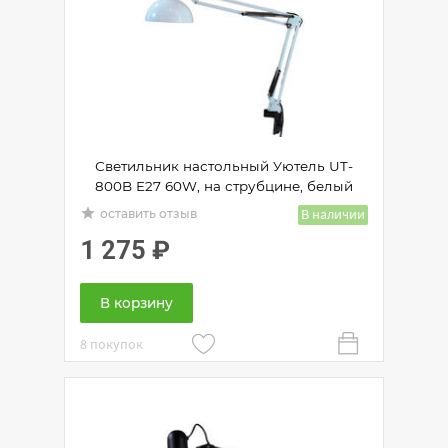
Светильник настольный Уютель UT-
800B E27 60W, на струбцине, белый
grade
В наличии
оставить отзыв
1 275
₽
В корзину
8 покупок