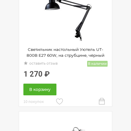
Светильник настольный Уютель UT-
800B E27 60W, на струбцине, чёрный
grade
В наличии
оставить отзыв
1 270
₽
В корзину
10 покупок