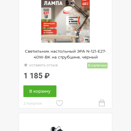
Светильник настольный ЭРА N-121-Е27-
40W-BK на струбцине, чёрный
grade
В наличии
оставить отзыв
1 185
₽
В корзину
2 покупки