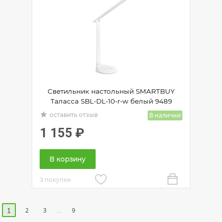
Светильник настольный SMARTBUY
Таласса SBL-DL-10-r-w белый 9489
grade
В наличии
оставить отзыв
1 155
₽
В корзину
3 покупки
1
..
2
3
9