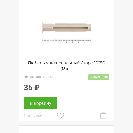
Дюбель универсальный Старк 10*80
(15шт.)
grade
В наличии
оставить отзыв
35
₽
В корзину
2 покупки