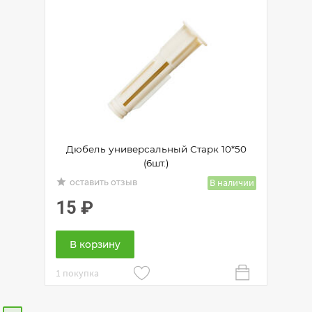
Дюбель универсальный Старк 10*50
(6шт.)
grade
В наличии
оставить отзыв
15
₽
В корзину
1 покупка