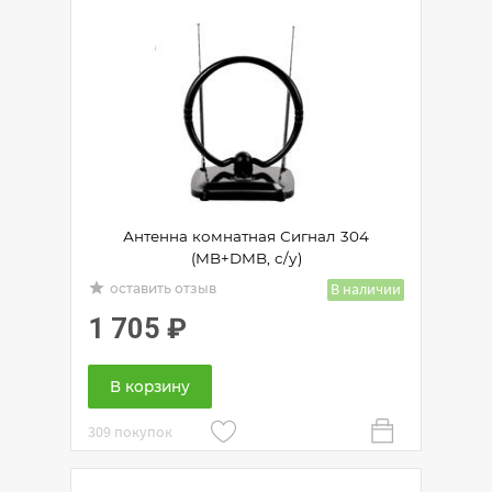
Антенна комнатная Сигнал 304
(MB+DMB, с/у)
grade
В наличии
оставить отзыв
1 705
₽
В корзину
309 покупок