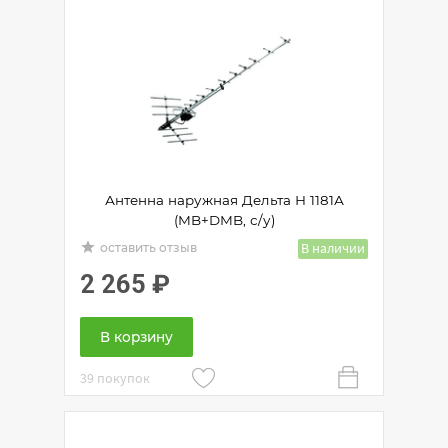
Антенна наружная Дельта Н 1181А
(MB+DMB, с/у)
grade
В наличии
оставить отзыв
2 265
₽
В корзину
39 покупок