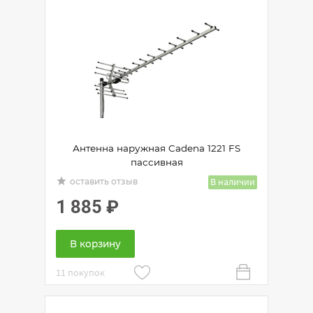
Антенна наружная Cadena 1221 FS
пассивная
grade
В наличии
оставить отзыв
1 885
₽
В корзину
11 покупок