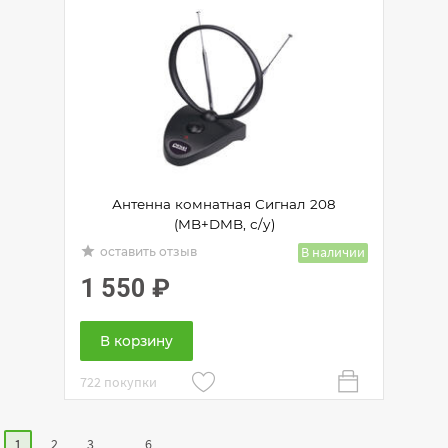
Антенна комнатная Сигнал 208
(MB+DMB, с/у)
grade
В наличии
оставить отзыв
1 550
₽
В корзину
722 покупки
1
..
2
3
6