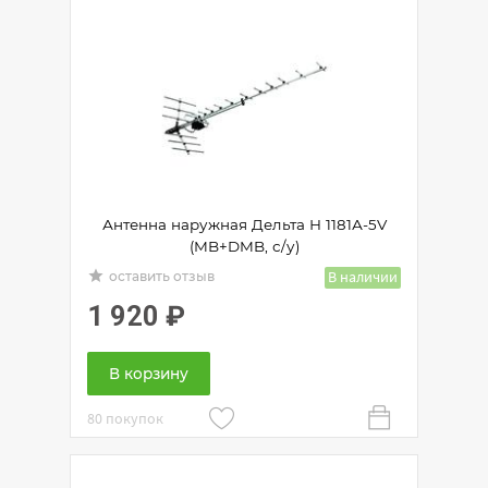
Антенна наружная Дельта Н 1181А-5V
(MB+DMB, с/у)
grade
В наличии
оставить отзыв
1 920
₽
В корзину
80 покупок