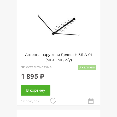
Антенна наружная Дельта Н 311 А-01
(MB+DMB, с/у)
grade
В наличии
оставить отзыв
1 895
₽
В корзину
1K
покупок