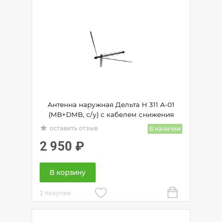
Антенна наружная Дельта Н 311 А-01
(MB+DMB, с/у) с кабелем снижения
grade
В наличии
оставить отзыв
2 950
₽
В корзину
2 покупки