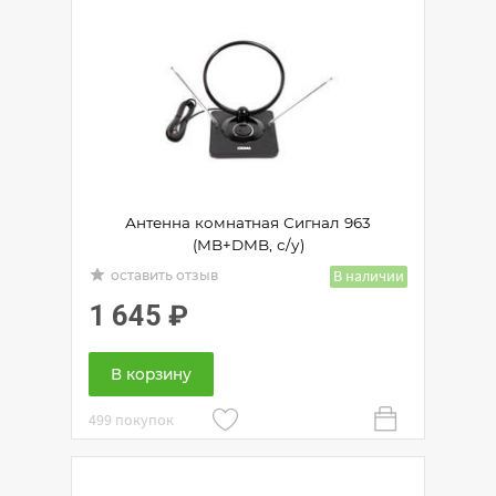
Антенна комнатная Сигнал 963
(MB+DMB, с/у)
grade
В наличии
оставить отзыв
1 645
₽
В корзину
499 покупок