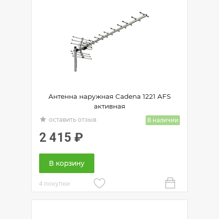
Антенна наружная Cadena 1221 AFS
активная
grade
В наличии
оставить отзыв
2 415
₽
В корзину
4 покупки