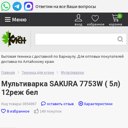
Ответим на все Ваши вопросы
0
Меню
вход
избранное
корзина
Бытовая техника с доставкой по Барнаулу. Для оптовых покупателей
доставка по Алтайскому краю
Главная
Техника для кухни
Мультиварки
Мультиварка SAKURA 7753W ( 5л)
12реж бел
Код товара: 0054967
оставить отзыв
Характеристики
В избранное
149 покупок