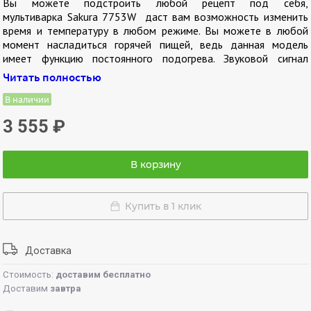
Вы можете подстроить любой рецепт под себя,
мультиварка Sakura 7753W даст вам возможность изменить
время и температуру в любом режиме. Вы можете в любой
момент насладиться горячей пищей, ведь данная модель
имеет функцию постоянного подогрева. Звуковой сигнал
делает эту модель особенно удобной для эксплуатации.
Читать полностью
А
В наличии
втоматические программы мультиварки Sakura 7753W:
3 555
₽
мультиповар
;
жарка;
купы;
В корзину
плов;
на пару;
выпечка
;
Купить в 1 клик
тушение
;
суп
;
молочная каша
;
йогурт.
Доставка
Стоимость:
доставим бесплатно
Доставим
завтра