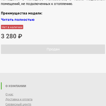
помещений, не подключенных к отоплению.
Преимущества модели:
Читать полностью
световой индикатор работы;
регулируемый термостат;
Нет в наличии
отсутствие шума при работе;
3 280
₽
3 ступени регулировки мощности нагрева;
защита от перегрева;
легкость перемещения прибора.
Продан
О КОМПАНИИ
О нас
Доставка и оплата
Сервисный центр