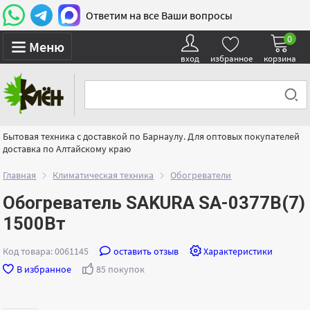
Ответим на все Ваши вопросы
0
Меню
вход
избранное
корзина
Бытовая техника с доставкой по Барнаулу. Для оптовых покупателей
доставка по Алтайскому краю
Главная
Климатическая техника
Обогреватели
Обогреватель SAKURA SA-0377B(7)
1500Вт
Код товара: 0061145
оставить отзыв
Характеристики
В избранное
85 покупок