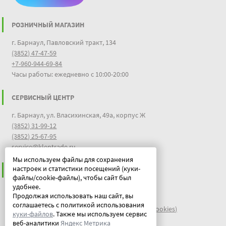
РОЗНИЧНЫЙ МАГАЗИН
г. Барнаул, Павловский тракт, 134
(3852) 47-47-59
+7-960-944-69-84
Часы работы: ежедневно с 10:00-20:00
СЕРВИСНЫЙ ЦЕНТР
г. Барнаул, ул. Власихинская, 49а, корпус Ж
(3852) 31-99-12
(3852) 25-67-95
service@klentrade.ru
Мы используем файлы для сохранения
настроек и статистики посещений (куки-
ИНФОРМАЦИЯ
файлы/cookie-файлы), чтобы сайт был
удобнее.
Пользовательское соглашение
Продолжая использовать наш сайт, вы
Политика конфиденциальности
соглашаетесь с политикой использования
файлы идентификации пользователей куки (cookies)
куки-файлов
. Также мы используем сервис
Документы
веб-аналитики
Яндекс Метрика