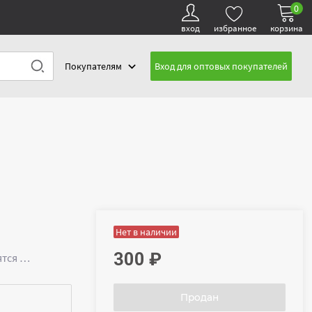
0
вход
избранное
корзина
Покупателям
Вход для оптовых покупателей
Нет в наличии
300
₽
ятся …
Продан