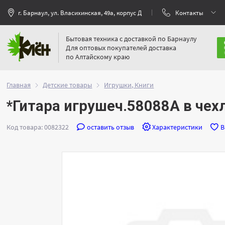
г. Барнаул, ул. Власихинская, 49а, корпус Д
Контакты
Бытовая техника с доставкой по Барнаулу
Для оптовых покупателей доставка
по Алтайскому краю
Главная
Детские товары
Игрушки, Книги
*Гитара игрушеч.58088А в чех
Код товара: 0082322
оставить отзыв
Характеристики
В