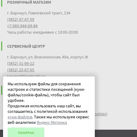
РОЗНИЧНЫЙ МАГАЗИН
г. Барнаул, Павловский тракт, 134
(3852) 47-47-59
+7-960-944-69-84
Часы работы: ежедневно с 10:00-20:00
СЕРВИСНЫЙ ЦЕНТР
г. Барнаул, ул. Власихинская, 49а, корпус Ж
(3852) 31-99-12
(3852) 25-67-95
service@klentrade.ru
Мы используем файлы для сохранения
настроек и статистики посещений (куки-
ИНФОРМАЦИЯ
файлы/cookie-файлы), чтобы сайт был
удобнее.
Пользовательское соглашение
Продолжая использовать наш сайт, вы
Политика конфиденциальности
соглашаетесь с политикой использования
файлы идентификации пользователей куки (cookies)
куки-файлов
. Также мы используем сервис
Документы
веб-аналитики
Яндекс Метрика
понятно