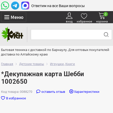
Ответим на все Ваши вопросы
0
Меню
вход
избранное
корзина
Бытовая техника с доставкой по Барнаулу. Для оптовых покупателей
доставка по Алтайскому краю
Главная
Детские товары
Игрушки, Книги
*Декупажная карта Шебби
1002650
Код товара: 0088270
оставить отзыв
Характеристики
В избранное