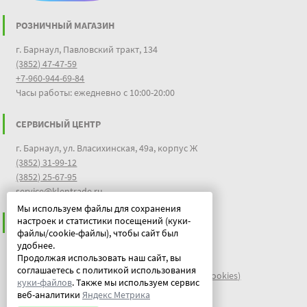
РОЗНИЧНЫЙ МАГАЗИН
г. Барнаул, Павловский тракт, 134
(3852) 47-47-59
+7-960-944-69-84
Часы работы: ежедневно с 10:00-20:00
СЕРВИСНЫЙ ЦЕНТР
г. Барнаул, ул. Власихинская, 49а, корпус Ж
(3852) 31-99-12
(3852) 25-67-95
service@klentrade.ru
Мы используем файлы для сохранения
настроек и статистики посещений (куки-
ИНФОРМАЦИЯ
файлы/cookie-файлы), чтобы сайт был
удобнее.
Пользовательское соглашение
Продолжая использовать наш сайт, вы
Политика конфиденциальности
соглашаетесь с политикой использования
файлы идентификации пользователей куки (cookies)
куки-файлов
. Также мы используем сервис
Документы
веб-аналитики
Яндекс Метрика