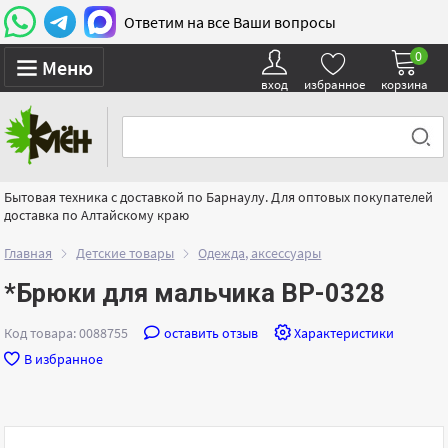
Ответим на все Ваши вопросы
0
Меню
вход
избранное
корзина
Бытовая техника с доставкой по Барнаулу. Для оптовых покупателей
доставка по Алтайскому краю
Главная
Детские товары
Одежда, аксессуары
*Брюки для мальчика ВР-0328
Код товара: 0088755
оставить отзыв
Характеристики
В избранное