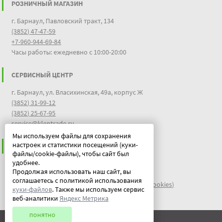
РОЗНИЧНЫЙ МАГАЗИН
г. Барнаул, Павловский тракт, 134
(3852) 47-47-59
+7-960-944-69-84
Часы работы: ежедневно с 10:00-20:00
СЕРВИСНЫЙ ЦЕНТР
г. Барнаул, ул. Власихинская, 49а, корпус Ж
(3852) 31-99-12
(3852) 25-67-95
service@klentrade.ru
Мы используем файлы для сохранения
настроек и статистики посещений (куки-
ИНФОРМАЦИЯ
файлы/cookie-файлы), чтобы сайт был
удобнее.
Пользовательское соглашение
Продолжая использовать наш сайт, вы
Политика конфиденциальности
соглашаетесь с политикой использования
файлы идентификации пользователей куки (cookies)
куки-файлов
. Также мы используем сервис
Документы
веб-аналитики
Яндекс Метрика
понятно