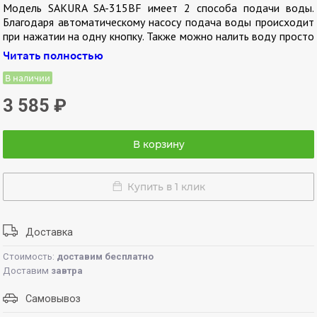
Модель SAKURA SA-315BF имеет 2 способа подачи воды.
Благодаря автоматическому насосу подача воды происходит
при нажатии на одну кнопку. Также можно налить воду просто
нажав чашкой на клапан, расположенный под носиком.
Читать полностью
Прибор представлен в черной расцветке с цветочным
В наличии
рисунком. Дополнит интерьер кухни или офиса, внесет яркую
3 585
₽
нотку. SAKURA SA-315BF оптимален для ежедневного
пользования, соответствует всем требованиям современного
кухонного помощника.
В корзину
Особенности модели:
Купить в 1 клик
поддержание температуры на уровне 85-90ºС;
двойная защита от перегрева и включения без воды;
2 способа подачи воды;
световые индикаторы кипячения и поддержания тепла.
Доставка
Стоимость:
доставим бесплатно
Доставим
завтра
Самовывоз