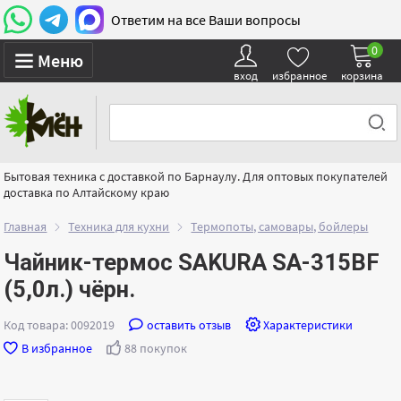
Ответим на все Ваши вопросы
0
Меню
вход
избранное
корзина
Бытовая техника с доставкой по Барнаулу. Для оптовых покупателей
доставка по Алтайскому краю
Главная
Техника для кухни
Термопоты, самовары, бойлеры
Чайник-термос SAKURA SA-315BF
(5,0л.) чёрн.
Код товара: 0092019
оставить отзыв
Характеристики
В избранное
88 покупок