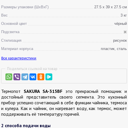
Размеры упаковки (ШхВхГ)
27.5 х 39 х 27.5 см
Вес
3 кг
Основной цвет
чёрный
Подсветка
Стилизация
рисунок
Материал корпуса
пластик, сталь
Все характеристики
Поделиться ссылкой на товар
Термопот
SAKURA SA-315BF
это прекрасный помощник и
достойный представитель своего сегмента. Это кухонный
прибор успешно сочетающий в себе функции чайника, термоса
и кулера. Как и чайник, он нагревает воду, как термос, может
поддерживать её температуру горячей.
2 способа подачи воды