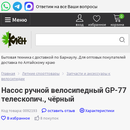
Ответим на все Ваши вопросы
0
Меню
вход
избранное
корзина
Бытовая техника с доставкой по Барнаулу. Для оптовых покупателей
доставка по Алтайскому краю
Главная
Летние спорттовары
Запчасти и аксессуары к
велосипедам
Насос ручной велосипедный GP-77
телескопич., чёрный
Код товара: 0092193
оставить отзыв
Характеристики
В избранное
8 покупок