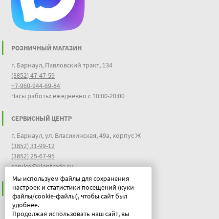
РОЗНИЧНЫЙ МАГАЗИН
г. Барнаул, Павловский тракт, 134
(3852) 47-47-59
+7-960-944-69-84
Часы работы: ежедневно с 10:00-20:00
СЕРВИСНЫЙ ЦЕНТР
г. Барнаул, ул. Власихинская, 49а, корпус Ж
(3852) 31-99-12
(3852) 25-67-95
service@klentrade.ru
Мы используем файлы для сохранения
настроек и статистики посещений (куки-
ИНФОРМАЦИЯ
файлы/cookie-файлы), чтобы сайт был
удобнее.
Пользовательское соглашение
Продолжая использовать наш сайт, вы
Политика конфиденциальности