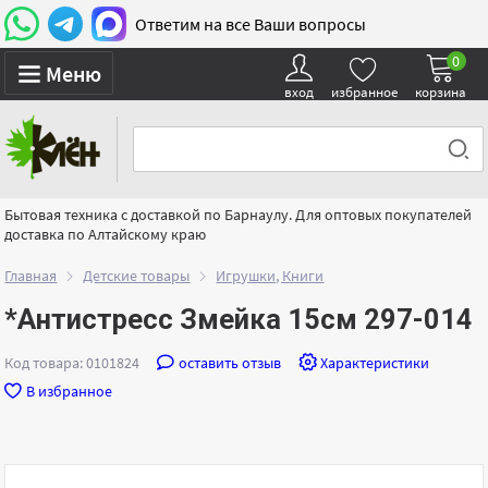
Ответим на все Ваши вопросы
0
Меню
вход
избранное
корзина
Бытовая техника с доставкой по Барнаулу. Для оптовых покупателей
доставка по Алтайскому краю
Главная
Детские товары
Игрушки, Книги
*Антистресс Змейка 15см 297-014
Код товара: 0101824
оставить отзыв
Характеристики
В избранное