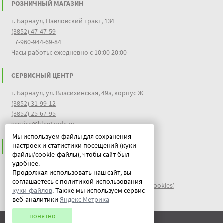
РОЗНИЧНЫЙ МАГАЗИН
г. Барнаул, Павловский тракт, 134
(3852) 47-47-59
+7-960-944-69-84
Часы работы: ежедневно с 10:00-20:00
СЕРВИСНЫЙ ЦЕНТР
г. Барнаул, ул. Власихинская, 49а, корпус Ж
(3852) 31-99-12
(3852) 25-67-95
service@klentrade.ru
Мы используем файлы для сохранения
настроек и статистики посещений (куки-
ИНФОРМАЦИЯ
файлы/cookie-файлы), чтобы сайт был
удобнее.
Пользовательское соглашение
Продолжая использовать наш сайт, вы
Политика конфиденциальности
соглашаетесь с политикой использования
файлы идентификации пользователей куки (cookies)
куки-файлов
. Также мы используем сервис
Документы
веб-аналитики
Яндекс Метрика
понятно