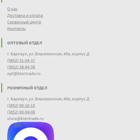
О нас
Духовка объёмом 50 литров обладает уникальной
Доставка и оплата
теплоизоляцией, которая создаёт эффект
Сервисный центр
термоса. Позволяет максимально экономить
Контакты
потребляемые ресурсы. Объём духовки отлично
подходит для семьи из 4-х человек.
ОПТОВЫЙ ОТДЕЛ
г. Барнаул, ул. Власихинская, 49а, корпус Д
(3852) 31-54-37
(3852) 38-94-58
opt@klentrade.ru
РОЗНИЧНЫЙ ОТДЕЛ
г. Барнаул, ул. Власихинская, 49а, корпус Д
(3852) 99-10-10
(3852) 60-94-08
store@klentrade.ru
MAX