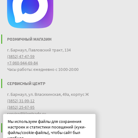
РОЗНИЧНЫЙ МАГАЗИН
г. Барнаул, Павловский тракт, 134
(3852) 47-47-59
+7-960-944-69-84
Часы работы: ежедневно с 10:00-20:00
СЕРВИСНЫЙ ЦЕНТР
г. Барнаул, ул. Власихинская, 49а, корпус Ж
(3852) 31-99-12
(3852) 25-67-95
service@klentrade.ru
Мы используем файлы для сохранения
настроек и статистики посещений (куки-
ИНФОРМАЦИЯ
файлы/cookie-файлы), чтобы сайт был