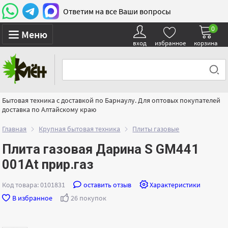
Ответим на все Ваши вопросы
0
Меню
вход
избранное
корзина
Бытовая техника с доставкой по Барнаулу. Для оптовых покупателей
доставка по Алтайскому краю
Главная
Крупная бытовая техника
Плиты газовые
Плита газовая Дарина S GM441
001At прир.газ
Код товара: 0101831
оставить отзыв
Характеристики
В избранное
26 покупок