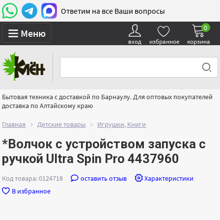
Ответим на все Ваши вопросы
0
Меню
вход
избранное
корзина
Бытовая техника с доставкой по Барнаулу. Для оптовых покупателей
доставка по Алтайскому краю
Главная
Детские товары
Игрушки, Книги
*Волчок с устройством запуска с
ручкой Ultra Spin Pro 4437960
Код товара: 0124718
оставить отзыв
Характеристики
В избранное