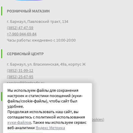
РОЗНИЧНЫЙ МАГАЗИН
г. Барнаул, Павловский тракт, 134
(3852) 47-47-59
+7-960-944-69-84
Часы работы: ежедневно с 10:00-20:00
СЕРВИСНЫЙ ЦЕНТР
г. Барнаул, ул. Власихинская, 49а, корпус Ж
(3852) 31-99-12
(3852) 25-67-95
service@klentrade.ru
Мы используем файлы для сохранения
настроек и статистики посещений (куки-
ИНФОРМАЦИЯ
файлы/cookie-файлы), чтобы сайт был
удобнее.
Пользовательское соглашение
Продолжая использовать наш сайт, вы
Политика конфиденциальности
соглашаетесь с политикой использования
файлы идентификации пользователей куки (cookies)
куки-файлов
. Также мы используем сервис
Документы
веб-аналитики
Яндекс Метрика