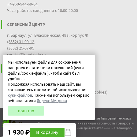
+7-960-944-69-84
Часы работы: ежедневно с 10:00-20:00
СЕРВИСНЫЙ ЦЕНТР
г. Барнаул, ул. Власихинская, 49а, корпус Ж
(3852) 31-99-12
(3852) 25-67-95
service@klentrade.ru
Мы используем файлы для сохранения
настроек и статистики посещений (куки-
ИНФОРМАЦИЯ
файлы/cookie-файлы), чтобы сайт был
удобнее.
Пользовательское соглашение
Продолжая использовать наш сайт, вы
Политика конфиденциальности
соглашаетесь с политикой использования
файлы идентификации пользователей куки (cookies)
куки-файлов
. Также мы используем сервис
Документы
веб-аналитики
Яндекс Метрика
понятно
© ООО "Китеж" 1995-2026 | Магазин бытовой техники
Все права защищены. Указанная стоимость товаров и
условия их приобретения действительны на текущую
1 930 ₽
В корзину
дату.