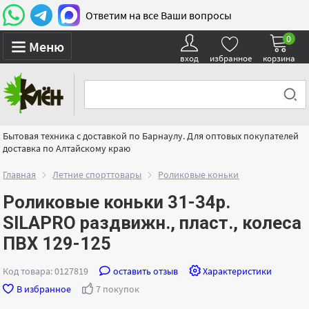
Ответим на все Ваши вопросы
0
Меню
вход
избранное
корзина
Бытовая техника с доставкой по Барнаулу. Для оптовых покупателей
доставка по Алтайскому краю
Главная
Летние спорттовары
Роликовые коньки
Роликовые коньки 31-34р.
SILAPRO раздвижн., пласт., колеса
ПВХ 129-125
Код товара: 0127819
оставить отзыв
Характеристики
В избранное
7 покупок