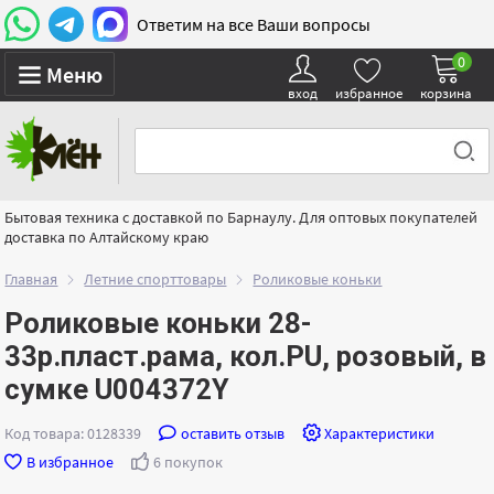
Ответим на все Ваши вопросы
0
Меню
вход
избранное
корзина
Бытовая техника с доставкой по Барнаулу. Для оптовых покупателей
доставка по Алтайскому краю
Главная
Летние спорттовары
Роликовые коньки
Роликовые коньки 28-
33р.пласт.рама, кол.PU, розовый, в
сумке U004372Y
Код товара: 0128339
оставить отзыв
Характеристики
В избранное
6 покупок