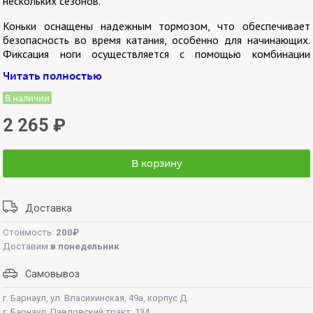
нескольких сезонов.
Коньки оснащены надежным тормозом, что обеспечивает
безопасность во время катания, особенно для начинающих.
Фиксация ноги осуществляется с помощью комбинации
липучки и бакли, что гарантирует надежную посадку и
Читать полностью
комфорт при движении.
В наличии
Диаметр колес составляет 64 мм, что обеспечивает отличное
сцепление с поверхностью и маневренность. Колеса
2 265
₽
изготовлены из полиуретана, что делает их прочными и
устойчивыми к износу, а также обеспечивает плавный и
комфортный катание.
В корзину
Доставка
Стоимость:
200₽
Доставим
в понедельник
Самовывоз
г. Барнаул, ул. Власихинская, 49а, корпус Д
г. Барнаул, Павловский тракт, 134