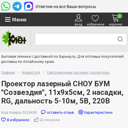
Ответим на все Ваши вопросы
0
Меню
вход
избранное
корзина
Бытовая техника с доставкой по Барнаулу. Для оптовых покупателей
доставка по Алтайскому краю
Главная
Новый год
Светодиодные системы, проекторы
Проектор лазерный СНОУ БУМ
"Созвездия", 11х9х5см, 2 насадки,
RG, дальность 5-10м, 5В, 220В
Код товара: 0133438
оставить отзыв
Характеристики
В избранное
22 покупки