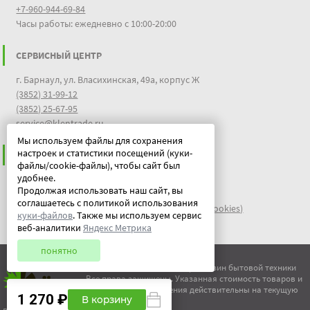
+7-960-944-69-84
Часы работы: ежедневно с 10:00-20:00
СЕРВИСНЫЙ ЦЕНТР
г. Барнаул, ул. Власихинская, 49а, корпус Ж
(3852) 31-99-12
(3852) 25-67-95
service@klentrade.ru
Мы используем файлы для сохранения
настроек и статистики посещений (куки-
ИНФОРМАЦИЯ
файлы/cookie-файлы), чтобы сайт был
удобнее.
Пользовательское соглашение
Продолжая использовать наш сайт, вы
Политика конфиденциальности
соглашаетесь с политикой использования
файлы идентификации пользователей куки (cookies)
куки-файлов
. Также мы используем сервис
Документы
веб-аналитики
Яндекс Метрика
понятно
© ООО "Китеж" 1995-2026 | Магазин бытовой техники
Все права защищены. Указанная стоимость товаров и
условия их приобретения действительны на текущую
1 270 ₽
В корзину
дату.