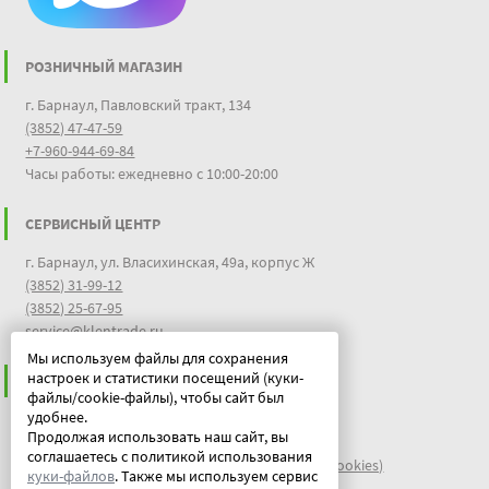
РОЗНИЧНЫЙ МАГАЗИН
г. Барнаул, Павловский тракт, 134
(3852) 47-47-59
+7-960-944-69-84
Часы работы: ежедневно с 10:00-20:00
СЕРВИСНЫЙ ЦЕНТР
г. Барнаул, ул. Власихинская, 49а, корпус Ж
(3852) 31-99-12
(3852) 25-67-95
service@klentrade.ru
Мы используем файлы для сохранения
настроек и статистики посещений (куки-
ИНФОРМАЦИЯ
файлы/cookie-файлы), чтобы сайт был
удобнее.
Пользовательское соглашение
Продолжая использовать наш сайт, вы
Политика конфиденциальности
соглашаетесь с политикой использования
файлы идентификации пользователей куки (cookies)
куки-файлов
. Также мы используем сервис
Документы