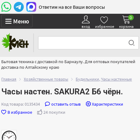
Ответим на все Ваши вопросы
0
Меню
вход
избранное
корзина
Бытовая техника с доставкой по Барнаулу. Для оптовых покупателей
доставка по Алтайскому краю
Главная
Хозяйственные товары
Будильники, Часы настенные
Часы настен. SAKURA2 Б6 чёрн.
Код товара: 0135434
оставить отзыв
Характеристики
В избранное
24 покупки