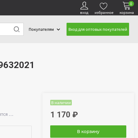
0
вход
избранное
корзина
Покупателям
Вход для оптовых покупателей
/9632021
В наличии
1 170
₽
ятся …
В корзину