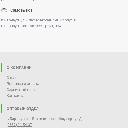
синтетика;
экспресс;
Самовывоз
шерсть/ручная стирка;
бережная;
г. Барнаул, ул. Власихинская, 49а, корпус Д
полоскание;
г. Барнаул, Павловский тракт, 134
отжим+слив;
загруженная программа.
О КОМПАНИИ
О нас
Доставка и оплата
Сервисный центр
Контакты
ОПТОВЫЙ ОТДЕЛ
г. Барнаул, ул. Власихинская, 49а, корпус Д
(3852) 31-54-37