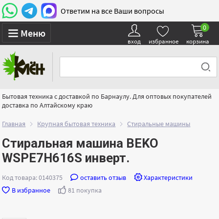
Ответим на все Ваши вопросы
0
Меню
вход
избранное
корзина
Бытовая техника с доставкой по Барнаулу. Для оптовых покупателей
доставка по Алтайскому краю
Главная
Крупная бытовая техника
Стиральные машины
Стиральная машина BEKO
WSPE7H616S инверт.
Код товара: 0140375
оставить отзыв
Характеристики
В избранное
81 покупка