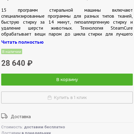
15 программ стиральной машины включают
специализированные программы для разных типов тканей,
быструю стирку за 14 минут, гипоаллергенную стирку и
удаление шерсти животных. Технология SteamCure
обрабатывает вещи паром до цикла стирки для лучшего
удаления пятен и после отжима для разглаживания тканей.
Читать полностью
Беспроводное управление HomeWhiz позволяет следить за
В наличии
стиркой и управлять работой стиральной машины с вашего
28 640
₽
смартфона или планшета.
Программы стирки:
В корзину
рубашки;
пух;
Купить в 1 клик
анти-аллергия;
удаление пятен;
спорт/мембрана;
тёмные вещи/джинсы;
Доставка
хлопок;
Стоимость:
доставим бесплатно
хлопок эко;
Доставим
в понедельник