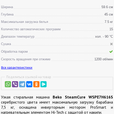
Ширина
59.6 см
Глубина
45 см
Максимальная загрузка белья
7.5 кг
Количество автоматических программ
15
Диапазон температур
хол. - 90 °С
Сушка
Обработка паром
Скорость вращения при отжиме
1200 об/мин
Все характеристики
Поделиться ссылкой на товар
Узкая стиральная машина
Beko SteamCure WSPE7H616S
серебристого цвета имеет максимальную загрузку барабана
7,5 кг, оснащена инверторным мотором ProSmart и
нагревательным элементом Hi-Tech с защитой от накипи.