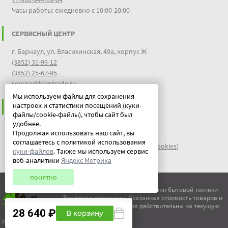
Часы работы: ежедневно с 10:00-20:00
СЕРВИСНЫЙ ЦЕНТР
г. Барнаул, ул. Власихинская, 49а, корпус Ж
(3852) 31-99-12
(3852) 25-67-95
service@klentrade.ru
Мы используем файлы для сохранения
настроек и статистики посещений (куки-
ИНФОРМАЦИЯ
файлы/cookie-файлы), чтобы сайт был
удобнее.
Пользовательское соглашение
Продолжая использовать наш сайт, вы
Политика конфиденциальности
соглашаетесь с политикой использования
файлы идентификации пользователей куки (cookies)
куки-файлов
. Также мы используем сервис
Документы
веб-аналитики
Яндекс Метрика
понятно
© ООО "Китеж" 1995-2026 | Магазин бытовой техники
Все права защищены. Указанная стоимость товаров и
условия их приобретения действительны на текущую
28 640 ₽
В корзину
дату.
Разработка сайта - НэтФорс