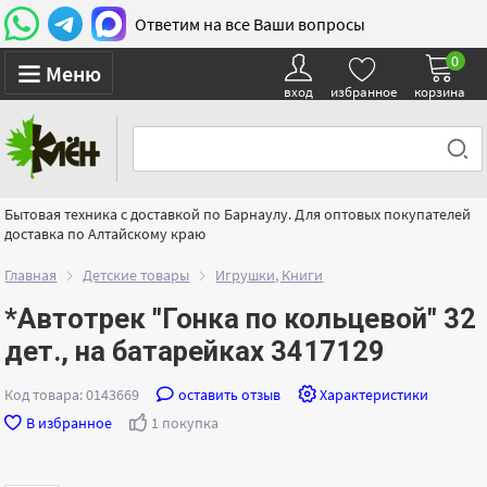
Ответим на все Ваши вопросы
0
Меню
вход
избранное
корзина
Бытовая техника с доставкой по Барнаулу. Для оптовых покупателей
доставка по Алтайскому краю
Главная
Детские товары
Игрушки, Книги
*Автотрек "Гонка по кольцевой" 32
дет., на батарейках 3417129
Код товара: 0143669
оставить отзыв
Характеристики
В избранное
1 покупка