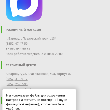
РОЗНИЧНЫЙ МАГАЗИН
г. Барнаул, Павловский тракт, 134
(3852) 47-47-59
+7-960-944-69-84
Часы работы: ежедневно с 10:00-20:00
СЕРВИСНЫЙ ЦЕНТР
г. Барнаул, ул. Власихинская, 49а, корпус Ж
(3852) 31-99-12
(3852) 25-67-95
service@klentrade.ru
Мы используем файлы для сохранения
настроек и статистики посещений (куки-
ИНФОРМАЦИЯ
файлы/cookie-файлы), чтобы сайт был
удобнее.
Пользовательское соглашение