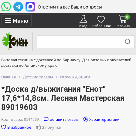
Ответим на все Ваши вопросы
0
Меню
вход
избранное
корзина
Бытовая техника с доставкой по Барнаулу. Для оптовых покупателей
доставка по Алтайскому краю
Главная
Детские товары
Игрушки, Книги
*Доска д/выжигания "Енот"
17,6*14,8см. Лесная Мастерская
89019603
Код товара: 0144269
оставить отзыв
Характеристики
В избранное
2 покупки