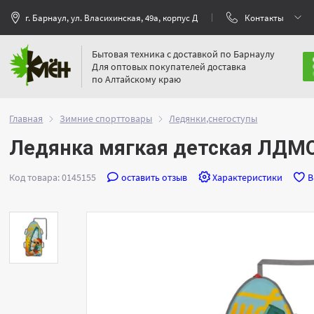
г. Барнаул, ул. Власихинская, 49а, корпус Д
Контакты
Бытовая техника с доставкой по Барнаулу
Для оптовых покупателей доставка
по Алтайскому краю
Главная
Зимние спорттовары
Ледянки,снегоступы
Ледянка мягкая детская ЛДМО
Код товара: 0145155
оставить отзыв
Характеристики
В