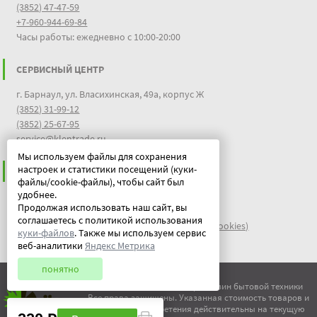
(3852) 47-47-59
+7-960-944-69-84
Часы работы: ежедневно с 10:00-20:00
СЕРВИСНЫЙ ЦЕНТР
г. Барнаул, ул. Власихинская, 49а, корпус Ж
(3852) 31-99-12
(3852) 25-67-95
service@klentrade.ru
Мы используем файлы для сохранения
настроек и статистики посещений (куки-
ИНФОРМАЦИЯ
файлы/cookie-файлы), чтобы сайт был
удобнее.
Пользовательское соглашение
Продолжая использовать наш сайт, вы
Политика конфиденциальности
соглашаетесь с политикой использования
файлы идентификации пользователей куки (cookies)
куки-файлов
. Также мы используем сервис
Документы
веб-аналитики
Яндекс Метрика
понятно
© ООО "Китеж" 1995-2026 | Магазин бытовой техники
Все права защищены. Указанная стоимость товаров и
условия их приобретения действительны на текущую