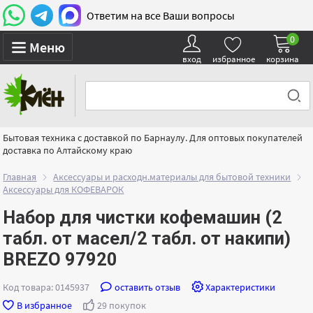
Ответим на все Ваши вопросы
0
Меню
вход
избранное
корзина
Бытовая техника с доставкой по Барнаулу. Для оптовых покупателей
доставка по Алтайскому краю
Главная
Аксессуары и расходн.материалы для бытовой техники
Аксессуары для КОФЕВАРОК
Набор для чистки кофемашин (2
табл. от масел/2 табл. от накипи)
BREZO 97920
Код товара: 0145937
оставить отзыв
Характеристики
В избранное
29 покупок