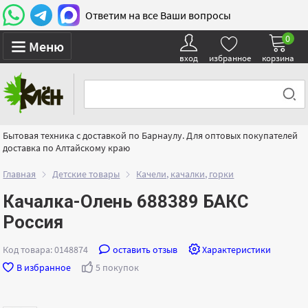
Ответим на все Ваши вопросы
0
Меню
вход
избранное
корзина
Бытовая техника с доставкой по Барнаулу. Для оптовых покупателей
доставка по Алтайскому краю
Главная
Детские товары
Качели, качалки, горки
Качалка-Олень 688389 БАКС
Россия
Код товара: 0148874
оставить отзыв
Характеристики
В избранное
5 покупок