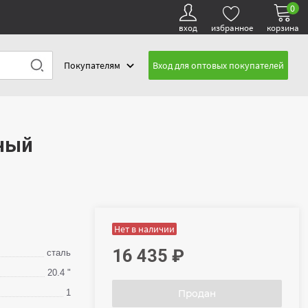
0
вход
избранное
корзина
Покупателям
Вход для оптовых покупателей
рный
Нет в наличии
16 435
₽
сталь
20.4 "
1
Продан