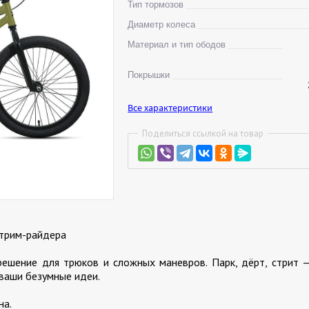
Тип тормозов
Диаметр колеса
Материал и тип ободов
Покрышки
Все характеристики
Поделиться ссылкой на товар
стрим-райдера
ешение для трюков и сложных маневров. Парк, дёрт, стрит 
ваши безумные идеи.
на.