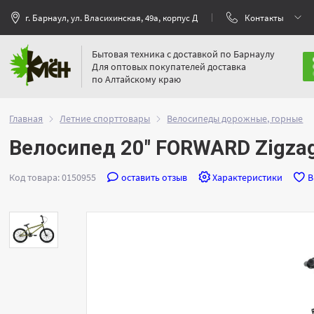
г. Барнаул, ул. Власихинская, 49а, корпус Д
Контакты
Бытовая техника с доставкой по Барнаулу
Для оптовых покупателей доставка
по Алтайскому краю
Главная
Летние спорттовары
Велосипеды дорожные, горные
Велосипед 20" FORWARD Zigzag
Код товара: 0150955
оставить отзыв
Характеристики
В