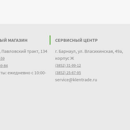
ЫЙ МАГАЗИН
СЕРВИСНЫЙ ЦЕНТР
, Павловский тракт, 134
г. Барнаул, ул. Власихинская, 49а,
корпус Ж
-59
(3852) 31-99-12
69-84
ты: ежедневно с 10:00-
(3852) 25-67-95
service@klentrade.ru