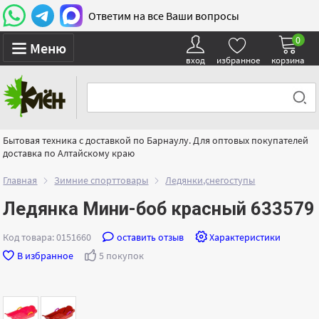
Ответим на все Ваши вопросы
0
Меню
вход
избранное
корзина
Бытовая техника с доставкой по Барнаулу. Для оптовых покупателей
доставка по Алтайскому краю
Главная
Зимние спорттовары
Ледянки,снегоступы
Ледянка Мини-боб красный 633579
Код товара: 0151660
оставить отзыв
Характеристики
В избранное
5 покупок