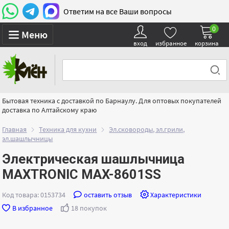
Ответим на все Ваши вопросы
0
Меню
вход
избранное
корзина
Бытовая техника с доставкой по Барнаулу. Для оптовых покупателей
доставка по Алтайскому краю
Главная
Техника для кухни
Эл.сковороды, эл.грили,
эл.шашлычницы
Электрическая шашлычница
MAXTRONIC MAX-8601SS
Код товара: 0153734
оставить отзыв
Характеристики
В избранное
18 покупок