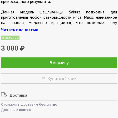
превосходного результата.
Данная модель шашлычницы Sakura подходит для
приготовления любой разновидности мяса. Мясо, нанизанное
на шпажки, медленно вращается, что позволяет ему
равномерно пропекаться. Жир и сок в процессе приготовления
Читать полностью
стекает в специальные съемные чашечки на шампурах,
которые входят в комплектацию. Прибор сделан из прочного
В наличии
алюминия и жаростойкого пластика и очень легко моется.
3 080
₽
В корзину
Купить в 1 клик
Доставка
Стоимость:
доставим бесплатно
Доставим
завтра