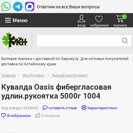
Ответим на все Ваши вопросы
0
Меню
вход
избранное
корзина
Бытовая техника с доставкой по Барнаулу. Для оптовых покупателей
доставка по Алтайскому краю
Главная
Инструмент
Разный инструмент
Кувалда Oasis фибергласовая
удлин.рукоятка 5000г 1004
Код товара: 0158343
оставить отзыв
Характеристики
В избранное
3 покупки