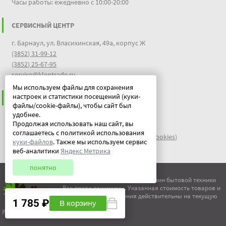
Часы работы: ежедневно с 10:00-20:00
СЕРВИСНЫЙ ЦЕНТР
г. Барнаул, ул. Власихинская, 49а, корпус Ж
(3852) 31-99-12
(3852) 25-67-95
service@klentrade.ru
Мы используем файлы для сохранения
настроек и статистики посещений (куки-
ИНФОРМАЦИЯ
файлы/cookie-файлы), чтобы сайт был
удобнее.
Пользовательское соглашение
Продолжая использовать наш сайт, вы
Политика конфиденциальности
соглашаетесь с политикой использования
файлы идентификации пользователей куки (cookies)
куки-файлов
. Также мы используем сервис
Документы
веб-аналитики
Яндекс Метрика
понятно
© ООО "Китеж" 1995-2026 | Магазин бытовой техники
Все права защищены. Указанная стоимость товаров и
условия их приобретения действительны на текущую
1 785 ₽
В корзину
дату.
Разработка сайта - НэтФорс