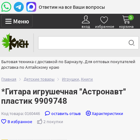
Ответим на все Ваши вопросы
0
Меню
вход
избранное
корзина
Бытовая техника с доставкой по Барнаулу. Для оптовых покупателей
доставка по Алтайскому краю
Главная
Детские товары
Игрушки, Книги
*Гитара игрушечная "Астронавт"
пластик 9909748
Код товара: 0160446
оставить отзыв
Характеристики
В избранное
2 покупки