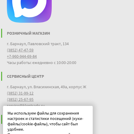
РОЗНИЧНЫЙ МАГАЗИН
г. Барнаул, Павловский тракт, 134
(3852) 47-47-59
+7-960-944-69-84
Часы работы: ежедневно с 10:00-20:00
СЕРВИСНЫЙ ЦЕНТР
г. Барнаул, ул. Власихинская, 49а, корпус Ж
(3852) 31-99-12
(3852) 25-67-95
service@klentrade.ru
Мы используем файлы для сохранения
настроек и статистики посещений (куки-
ИНФОРМАЦИЯ
файлы/cookie-файлы), чтобы сайт был
удобнее.
Пользовательское соглашение