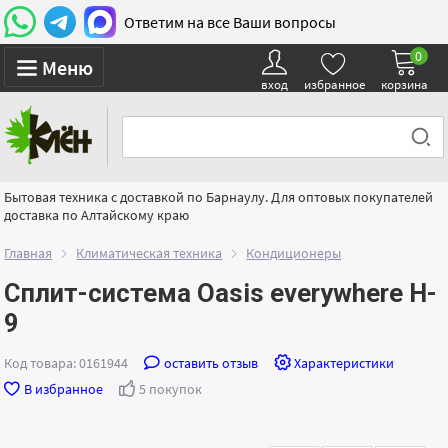
Ответим на все Ваши вопросы
0
Меню
вход
избранное
корзина
Бытовая техника с доставкой по Барнаулу. Для оптовых покупателей
доставка по Алтайскому краю
Главная
Климатическая техника
Кондиционеры
Сплит-система Оasis everywhere H-
9
Код товара: 0161944
оставить отзыв
Характеристики
В избранное
5 покупок