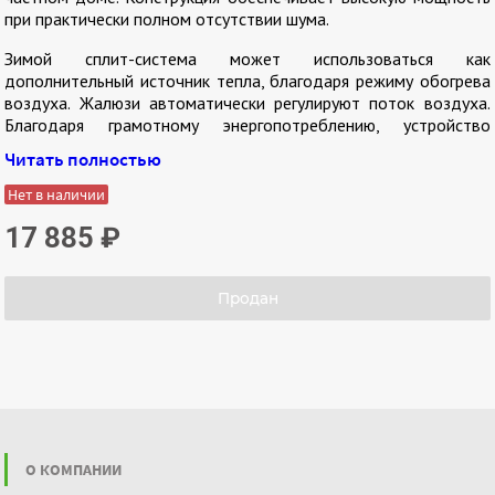
при практически полном отсутствии шума.
Зимой сплит-система может использоваться как
дополнительный источник тепла, благодаря режиму обогрева
воздуха. Жалюзи автоматически регулируют поток воздуха.
Благодаря грамотному энергопотреблению, устройство
экономно расходует электроэнергию. Функция DIMMER
Читать полностью
отключает подсветку дисплея, чтобы он не мешал в ночное
время суток. Пульт дистанционного управления позволяет
Нет в наличии
настроить устройство из любой точки комнаты.
17 885
₽
Усовершенствованная система самодиагностики
своевременно просигнализирует об отклонениях в работе
сплит-системы. Для охлаждения используется экологически
Продан
чистый фреон R32, соответствующий всем Европейским
стандартам.
О КОМПАНИИ