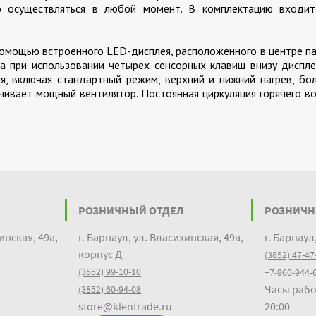
 осуществляться в любой момент. В комплектацию входит
омощью встроенного LED-дисплея, расположенного в центре па
а при использовании четырех сенсорных клавиш внизу диспле
я, включая стандартный режим, верхний и нижний нагрев, бо
чивает мощный вентилятор. Постоянная циркуляция горячего в
РОЗНИЧНЫЙ ОТДЕЛ
РОЗНИЧН
инская, 49а,
г. Барнаул, ул. Власихинская, 49а,
г. Барнаул
корпус Д
(3852) 47-47
(3852) 99-10-10
+7-960-944-
Часы рабо
(3852) 60-94-08
store@klentrade.ru
20:00