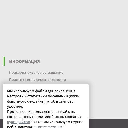
ИНФОРМАЦИЯ
Пользовательское соглашение
Политика конфиденциальности
файлы идентификации пользователей
Мы используем файлы для сохранения
куки (cookies)
настроек и статистики посещений (куки-
Документы
файлы/cookie-файлы), чтобы сайт был
удобнее.
Продолжая использовать наш сайт, вы
соглашаетесь с политикой использования
куки-файлов
. Также мы используем сервис
веб-аналитики
Яндекс Метрика