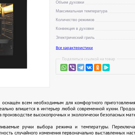
Объем духовки
Максимальная температура
Количество режимов
Конвекция в духовке
Электрический гриль
Все характеристики
Поделиться ссылкой на товар
B
оснащён всем необходимым для комфортного приготовлени
деально впишется в интерьер любой современной кухни. Прод
на производстве высокопрочных и экологически безопасных мат
пливаемые ручки выбора режима и температуры. Переключ
тность случайного изменения первоначально выставленных нас