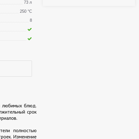
73 л
250 °С
8
я любимых блюд.
олжительный срок
ериалов.
атели полностью
троек. Изменение