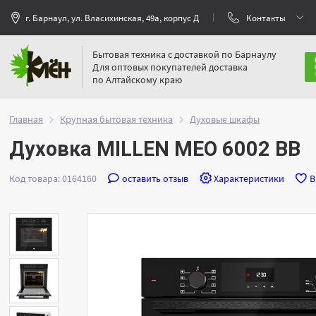
г. Барнаул, ул. Власихинская, 49а, корпус Д
Контакты
Бытовая техника с доставкой по Барнаулу
Для оптовых покупателей доставка
по Алтайскому краю
Главная
Крупная бытовая техника
Духовые шкафы
Духовка MILLEN MEO 6002 BB
Код товара: 0164160
оставить отзыв
Характеристики
В