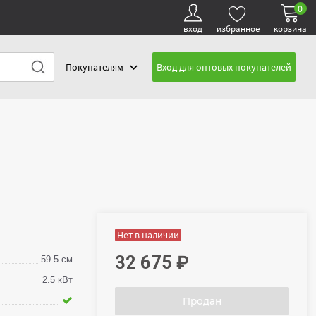
0
вход
избранное
корзина
Покупателям
Вход для оптовых покупателей
Нет в наличии
32 675
₽
59.5 см
2.5 кВт
Продан