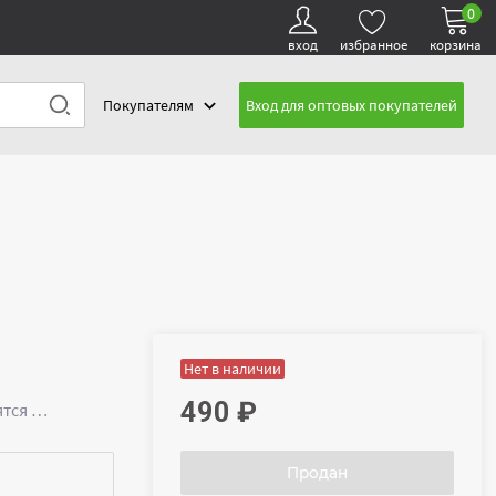
0
вход
избранное
корзина
Покупателям
Вход для оптовых покупателей
Нет в наличии
490
₽
ятся …
Продан