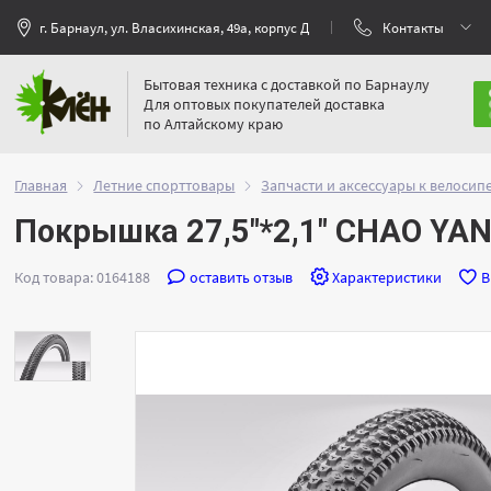
г. Барнаул, ул. Власихинская, 49а, корпус Д
Контакты
Бытовая техника с доставкой по Барнаулу
Для оптовых покупателей доставка
по Алтайскому краю
Главная
Летние спорттовары
Запчасти и аксессуары к велосип
Покрышка 27,5"*2,1" CHAO YA
Код товара: 0164188
оставить отзыв
Характеристики
В