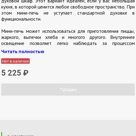
духовой шкаф. Этот вариант идеален, если у вас небольшая
кухня, в которой ценится любое свободное пространство. При
этом мини-печь не уступает стандартной духовке в
функциональности.
Мини-печь может использоваться для приготовления пиццы,
жаркого, выпечки хлеба и многого другого. Внутреннее
освещение позволяет легко наблюдать за процессом
приготовления пищи. Благодаря встроенному таймеру на 90
Читать полностью
минут вам не нужно беспокоиться о том, чтобы следить за
временем.
Нет в наличии
5 225
₽
Старайтесь мыть духовку после каждого использования, так
жир отчищается гораздо легче. Стенки прибора следует
очищать влажной тряпкой или губкой с использованием
Продан
мягкого моющего средства. Не используйте едкие вещества, а
также стальные мочалки или другие металлические приборы.
Комплектация:
решетка;
противень;
круглый противень