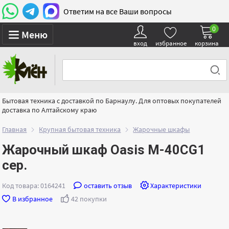
Ответим на все Ваши вопросы
0
Меню
вход
избранное
корзина
Бытовая техника с доставкой по Барнаулу. Для оптовых покупателей
доставка по Алтайскому краю
Главная
Крупная бытовая техника
Жарочные шкафы
Жарочный шкаф Oasis M-40CG1
сер.
Код товара: 0164241
оставить отзыв
Характеристики
В избранное
42 покупки