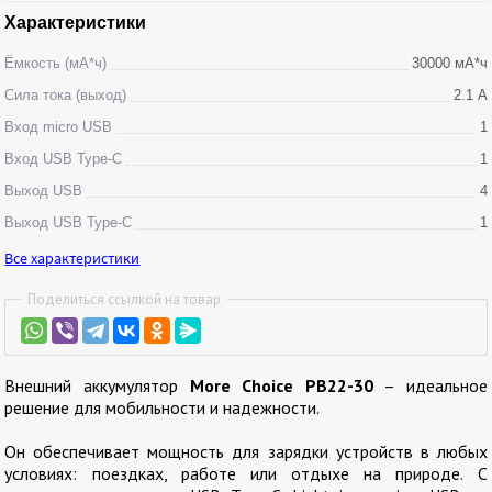
Характеристики
Ёмкость (мА*ч)
30000 мА*ч
Сила тока (выход)
2.1 А
Вход micro USB
1
Вход USB Type-C
1
Выход USB
4
Выход USB Type-C
1
Все характеристики
Поделиться ссылкой на товар
Внешний аккумулятор
More Choice PB22-30
– идеальное
решение для мобильности и надежности.
Он обеспечивает мощность для зарядки устройств в любых
условиях: поездках, работе или отдыхе на природе. С