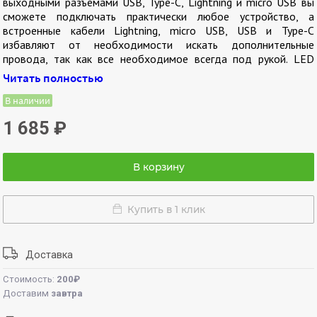
выходными разъемами USB, Type-C, Lightning и micro USB вы
сможете подключать практически любое устройство, а
встроенные кабели Lightning, micro USB, USB и Type-C
избавляют от необходимости искать дополнительные
провода, так как все необходимое всегда под рукой. LED
дисплей на корпусе позволяет отслеживать уровень заряда,
Читать полностью
что важно в пути. Для удобства имеется встроенный фонарик.
В наличии
1 685
₽
В корзину
Купить в 1 клик
Доставка
Стоимость:
200₽
Доставим
завтра