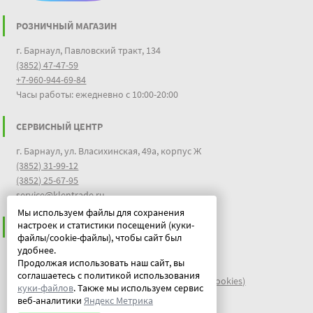
РОЗНИЧНЫЙ МАГАЗИН
г. Барнаул, Павловский тракт, 134
(3852) 47-47-59
+7-960-944-69-84
Часы работы: ежедневно с 10:00-20:00
СЕРВИСНЫЙ ЦЕНТР
г. Барнаул, ул. Власихинская, 49а, корпус Ж
(3852) 31-99-12
(3852) 25-67-95
service@klentrade.ru
Мы используем файлы для сохранения
настроек и статистики посещений (куки-
ИНФОРМАЦИЯ
файлы/cookie-файлы), чтобы сайт был
удобнее.
Пользовательское соглашение
Продолжая использовать наш сайт, вы
Политика конфиденциальности
соглашаетесь с политикой использования
файлы идентификации пользователей куки (cookies)
куки-файлов
. Также мы используем сервис
Документы
веб-аналитики
Яндекс Метрика