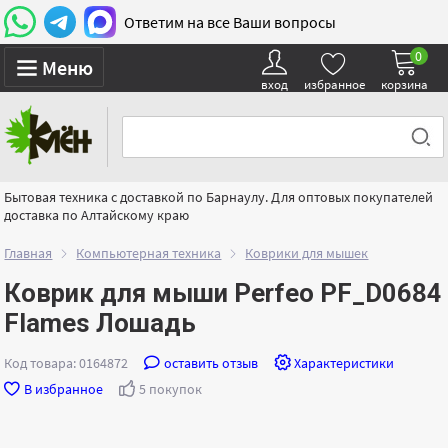
Ответим на все Ваши вопросы
0
Меню
вход
избранное
корзина
Бытовая техника с доставкой по Барнаулу. Для оптовых покупателей
доставка по Алтайскому краю
Главная
Компьютерная техника
Коврики для мышек
Коврик для мыши Perfeo PF_D0684
Flames Лошадь
Код товара: 0164872
оставить отзыв
Характеристики
В избранное
5 покупок