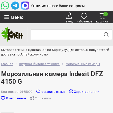
Ответим на все Ваши вопросы
0
Меню
вход
избранное
корзина
Бытовая техника с доставкой по Барнаулу. Для оптовых покупателей
доставка по Алтайскому краю
Главная
Крупная бытовая техника
Морозильные камеры
Морозильная камера Indesit DFZ
4150 G
Код товара: 0165000
оставить отзыв
Характеристики
В избранное
2 покупки