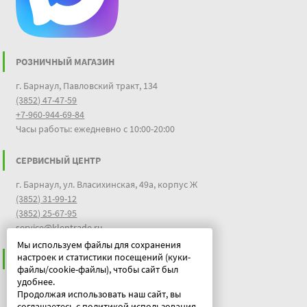
РОЗНИЧНЫЙ МАГАЗИН
г. Барнаул, Павловский тракт, 134
(3852) 47-47-59
+7-960-944-69-84
Часы работы: ежедневно с 10:00-20:00
СЕРВИСНЫЙ ЦЕНТР
г. Барнаул, ул. Власихинская, 49а, корпус Ж
(3852) 31-99-12
(3852) 25-67-95
service@klentrade.ru
Мы используем файлы для сохранения
настроек и статистики посещений (куки-
ИНФОРМАЦИЯ
файлы/cookie-файлы), чтобы сайт был
удобнее.
Пользовательское соглашение
Продолжая использовать наш сайт, вы
Политика конфиденциальности
соглашаетесь с политикой использования