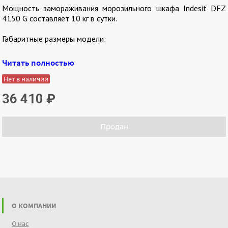
Мощность замораживания морозильного шкафа Indesit DFZ
4150 G составляет 10 кг в сутки.
Габаритные размеры модели:
Ширина: 60 см
Читать полностью
Высота: 150 см
Глубина: 64 см
Нет в наличии
К преимуществам модели можно отнести:
36 410
₽
прозрачные, вместительные корзины;
режим суперзамораживания позволяет быстро
Продан
заморозить большое количество продуктов для
максимального сохранения вкусовых и полезных свойств.
О КОМПАНИИ
О нас