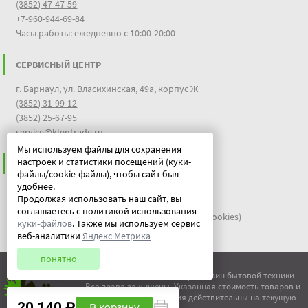
(3852) 47-47-59
+7-960-944-69-84
Часы работы: ежедневно с 10:00-20:00
СЕРВИСНЫЙ ЦЕНТР
г. Барнаул, ул. Власихинская, 49а, корпус Ж
(3852) 31-99-12
(3852) 25-67-95
service@klentrade.ru
Мы используем файлы для сохранения
настроек и статистики посещений (куки-
ИНФОРМАЦИЯ
файлы/cookie-файлы), чтобы сайт был
удобнее.
Пользовательское соглашение
Продолжая использовать наш сайт, вы
Политика конфиденциальности
соглашаетесь с политикой использования
файлы идентификации пользователей куки (cookies)
куки-файлов
. Также мы используем сервис
Документы
веб-аналитики
Яндекс Метрика
понятно
© ООО "Китеж" 1995-2026 | Магазин бытовой техники
Все права защищены. Указанная стоимость товаров и
условия их приобретения действительны на текущую
20 140 ₽
В корзину