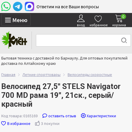
Ответим на все Ваши вопросы
0
Меню
вход
избранное
корзина
Бытовая техника с доставкой по Барнаулу. Для оптовых покупателей
доставка по Алтайскому краю
Главная
Летние спорттовары
Велосипеды скоростные
Велосипед 27,5" STELS Navigator
700 MD рама 19", 21ск., серый/
красный
Код товара: 0165169
оставить отзыв
Характеристики
В избранное
3 покупки