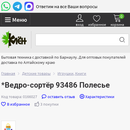
Ответим на все Ваши вопросы
0
Меню
вход
избранное
корзина
Бытовая техника с доставкой по Барнаулу. Для оптовых покупателей
доставка по Алтайскому краю
Главная
Детские товары
Игрушки, Книги
*Ведро-сортёр 93486 Полесье
Код товара: 0166027
оставить отзыв
Характеристики
В избранное
3 покупки