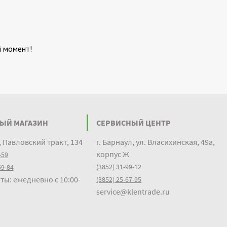
й момент!
ЫЙ МАГАЗИН
СЕРВИСНЫЙ ЦЕНТР
, Павловский тракт, 134
г. Барнаул, ул. Власихинская, 49а,
корпус Ж
-59
(3852) 31-99-12
69-84
ты: ежедневно с 10:00-
(3852) 25-67-95
service@klentrade.ru