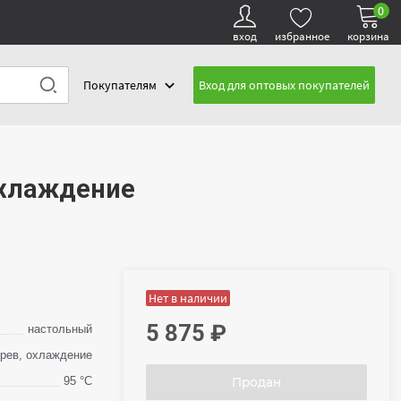
0
вход
избранное
корзина
Покупателям
Вход для оптовых покупателей
охлаждение
Нет в наличии
5 875
₽
настольный
грев, охлаждение
95 °С
Продан