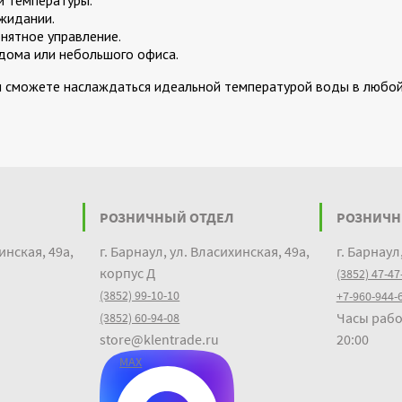
й температуры.
жидании.
нятное управление.
дома или небольшого офиса.
и сможете наслаждаться идеальной температурой воды в любо
РОЗНИЧНЫЙ ОТДЕЛ
РОЗНИЧН
инская, 49а,
г. Барнаул, ул. Власихинская, 49а,
г. Барнаул
корпус Д
(3852) 47-47
(3852) 99-10-10
+7-960-944-
Часы рабо
(3852) 60-94-08
store@klentrade.ru
20:00
MAX