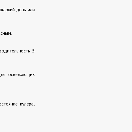
 жаркий день или
асным.
водительность 5
для освежающих
стояние кулера,