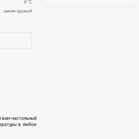
8 °С
нажим кружкой
м вам настольный
ературы в любое