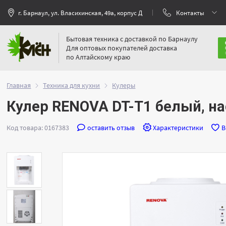
г. Барнаул, ул. Власихинская, 49а, корпус Д
Контакты
Бытовая техника с доставкой по Барнаулу
Для оптовых покупателей доставка
по Алтайскому краю
Главная
Техника для кухни
Кулеры
Кулер RENOVA DT-T1 белый, на
Код товара: 0167383
оставить отзыв
Характеристики
В