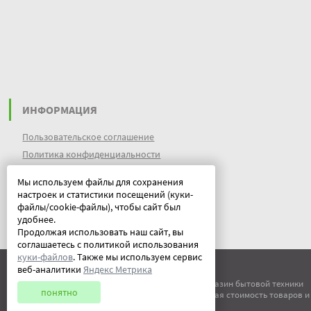
ИНФОРМАЦИЯ
Пользовательское соглашение
Политика конфиденциальности
файлы идентификации пользователей
Мы используем файлы для сохранения
куки (cookies)
настроек и статистики посещений (куки-
Документы
файлы/cookie-файлы), чтобы сайт был
удобнее.
Продолжая использовать наш сайт, вы
соглашаетесь с политикой использования
куки-файлов
. Также мы используем сервис
веб-аналитики
Яндекс Метрика
© ООО "Китеж" 1995-2026 | Магазин бытовой техники
понятно
Все права защищены. Указанная стоимость товаров и