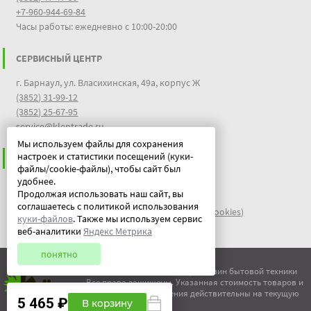
+7-960-944-69-84
Часы работы: ежедневно с 10:00-20:00
СЕРВИСНЫЙ ЦЕНТР
г. Барнаул, ул. Власихинская, 49а, корпус Ж
(3852) 31-99-12
(3852) 25-67-95
service@klentrade.ru
Мы используем файлы для сохранения
настроек и статистики посещений (куки-
ИНФОРМАЦИЯ
файлы/cookie-файлы), чтобы сайт был
удобнее.
Пользовательское соглашение
Продолжая использовать наш сайт, вы
Политика конфиденциальности
соглашаетесь с политикой использования
файлы идентификации пользователей куки (cookies)
куки-файлов
. Также мы используем сервис
Документы
веб-аналитики
Яндекс Метрика
понятно
© ООО "Китеж" 1995-2026 | Магазин бытовой техники
Все права защищены. Указанная стоимость товаров и
условия их приобретения действительны на текущую
5 465 ₽
В корзину
дату.