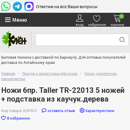
Ответим на все Ваши вопросы
0
Меню
вход
избранное
корзина
Бытовая техника с доставкой по Барнаулу. Для оптовых покупателей
доставка по Алтайскому краю
Главная
Посуда и аксессуары для кухни
Ножи, ножеточки,
овощечистки
Ножи 6пр. Taller TR-22013 5 ножей
+ подставка из каучук.дерева
Код товара: 0167617
оставить отзыв
Характеристики
В избранное