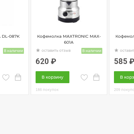
 DL-087K
Кофемолка MAXTRONIC MAX-
Кофемо
601A
В наличии
grade
В наличии
grade
оставить отзыв
остави
620
₽
585
В корзину
В кор
186 покупок
209 покуп