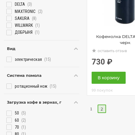
DELTA
(3)
MAXTRONIC
(2)
SAKURA
(8)
WILLMARK
(1)
ДОБРЫНЯ
(1)
Кофемолка DELTA
черн.
Вид
grade
оставить отзыв
электрическая
(15)
730
₽
Система помола
В корзину
ротационный нож
(15)
99 покупок
Загрузка кофе в зернах, г
2
1
50
(5)
60
(2)
70
(1)
80
(1)