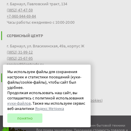
г. Барнаул, Павловский тракт, 134
(3852) 47-47-59
+7-960-944-69-84
Часы работы: ежедневно с 10:00-20:00
СЕРВИСНЫЙ ЦЕНТР
г. Барнаул, ул. Власихинская, 49а, корпус Ж
(3852) 31-99-12
(3852) 25-67-95
service@klentrade.ru
Мы используем файлы для сохранения
настроек и статистики посещений (куки-
ИНФОРМАЦИЯ
файлы/cookie-файлы), чтобы сайт был
удобнее.
Пользовательское соглашение
Продолжая использовать наш сайт, вы
Политика конфиденциальности
соглашаетесь с политикой использования
файлы идентификации пользователей куки (cookies)
куки-файлов
. Также мы используем сервис
Документы
веб-аналитики
Яндекс Метрика
понятно
© ООО "Китеж" 1995-2026 | Магазин бытовой техники
Все права защищены. Указанная стоимость товаров и