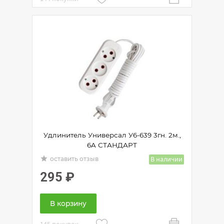
Удлинитель Универсал У6-639 3гн. 2м.,
6A СТАНДАРТ
grade
В наличии
оставить отзыв
295
₽
В корзину