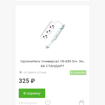
Удлинитель Универсал У6-639 3гн. 3м.,
6А СТАНДАРТ
grade
В наличии
оставить отзыв
325
₽
В корзину
236 покупок