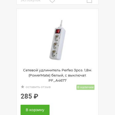
145 покупок
Сетевой удлинитель Perfeo 3роз. 1,8м.
(PowerMate) белый, с выключат.
PF_A4677
grade
В наличии
оставить отзыв
285
₽
В корзину