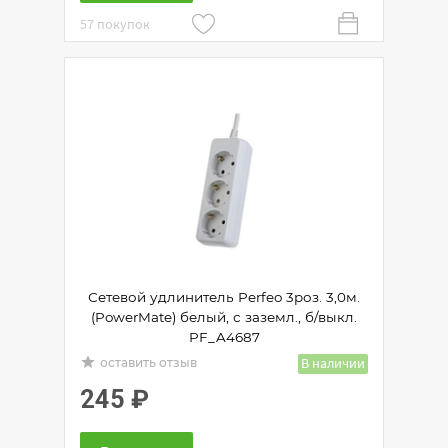
57 покупок
Сетевой удлинитель Perfeo 3роз. 3,0м.
(PowerMate) белый, с заземл., б/выкл.
PF_A4687
grade
В наличии
оставить отзыв
245
₽