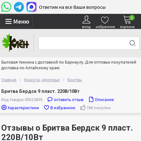
Ответим на все Ваши вопросы
0
Меню
вход
избранное
корзина
Бытовая техника с доставкой по Барнаулу. Для оптовых покупателей
доставка по Алтайскому краю
Главная
Красота, здоровье
Бритвы
Бритва Бердск 9 пласт. 220В/10Вт
Код товара: 00013805
оставить отзыв
Описание
Характеристики
В избранное
786 покупок
Отзывы о Бритва Бердск 9 пласт.
220В/10Вт