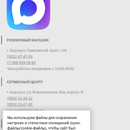
РОЗНИЧНЫЙ МАГАЗИН
г. Барнаул, Павловский тракт, 134
(3852) 47-47-59
+7-960-944-69-84
Часы работы: ежедневно с 10:00-20:00
СЕРВИСНЫЙ ЦЕНТР
г. Барнаул, ул. Власихинская, 49а, корпус Ж
(3852) 31-99-12
(3852) 25-67-95
service@klentrade.ru
Мы используем файлы для сохранения
настроек и статистики посещений (куки-
ИНФОРМАЦИЯ
файлы/cookie-файлы), чтобы сайт был