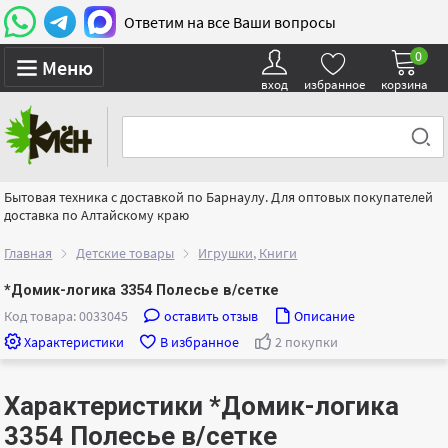
Ответим на все Ваши вопросы
0
Меню
вход
избранное
корзина
Бытовая техника с доставкой по Барнаулу. Для оптовых покупателей
доставка по Алтайскому краю
Главная
Детские товары
Игрушки, Книги
*Домик-логика 3354 Полесье в/сетке
Код товара: 0033045
оставить отзыв
Описание
Характеристики
В избранное
2 покупки
Характеристики *Домик-логика
3354 Полесье в/сетке