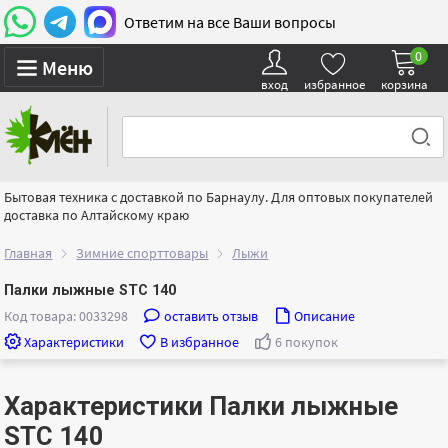
Ответим на все Ваши вопросы
0
Меню
вход
избранное
корзина
Бытовая техника с доставкой по Барнаулу. Для оптовых покупателей
доставка по Алтайскому краю
Главная
Зимние спорттовары
Лыжи
Палки лыжные STC 140
Код товара: 0033298
оставить отзыв
Описание
Характеристики
В избранное
6 покупок
Характеристики Палки лыжные
STC 140