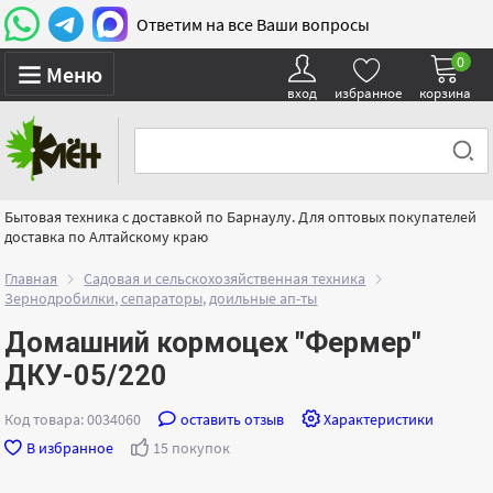
Ответим на все Ваши вопросы
0
Меню
вход
избранное
корзина
Бытовая техника с доставкой по Барнаулу. Для оптовых покупателей
доставка по Алтайскому краю
Главная
Садовая и сельскохозяйственная техника
Зернодробилки, сепараторы, доильные ап-ты
Домашний кормоцех "Фермер"
ДКУ-05/220
Код товара: 0034060
оставить отзыв
Характеристики
В избранное
15 покупок