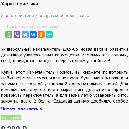
Характеристики
Характеристики у товара скоро появятся …
Поделиться ссылкой на товар
Универсальный измельчитель ДКУ-05 новая веха в развитии
домашних универсальных кормоцехов. Измельчитель соломы,
сена, травы, корнеплодов теперь в одном устройстве!
Купив этот измельчитель кормов, вы сможете приготовить
любые кормовые смеси и вам не нужно будет менять ножи или
заниматься сложной установкой дополнительных частей. Для
измельчения другого вида сырья вам достаточно просто
повернуть переключатель, а для зерна легко установить сито,
закрутив всего 2 болта. Создавая данную дробилку, особое
внимание мы уделили удобству и качеству. Основание-
Читать полностью
отражатель для готового продукта позволит вам не
беспокоиться об установке. Вам не нужно выпиливать из
В наличии
досок особые крышки, искать место на краю рабочей