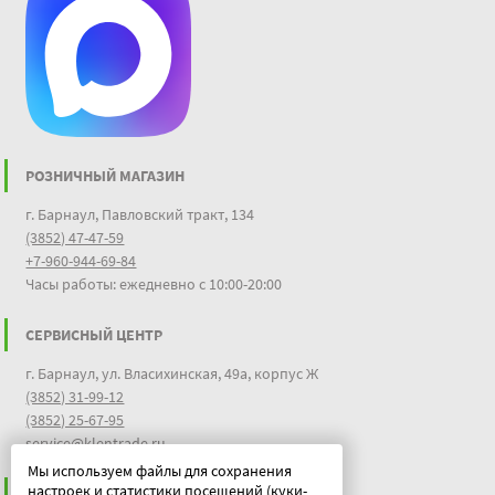
РОЗНИЧНЫЙ МАГАЗИН
г. Барнаул, Павловский тракт, 134
(3852) 47-47-59
+7-960-944-69-84
Часы работы: ежедневно с 10:00-20:00
СЕРВИСНЫЙ ЦЕНТР
г. Барнаул, ул. Власихинская, 49а, корпус Ж
(3852) 31-99-12
(3852) 25-67-95
service@klentrade.ru
Мы используем файлы для сохранения
настроек и статистики посещений (куки-
ИНФОРМАЦИЯ