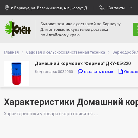
г. Барнаул, ул. Власихинская, 49а, корпус Д
Контакты
Бытовая техника с доставкой по Барнаулу
Для оптовых покупателей доставка
по Алтайскому краю
Главная
Садовая и сельскохозяйственная техника
Зернодробил
Домашний кормоцех "Фермер" ДКУ-05/220
Код товара: 0034060
оставить отзыв
Описа
Характеристики Домашний ко
Характеристики у товара скоро появятся …